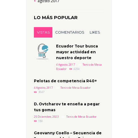
agosto
2017
LO MÁS POPULAR
VISTAS
COMENTARIOS
LIKES
Ecuador Tour busca
mayor actividad en
nuestro deporte
4 Agosto, 2017
por
Tenis de Mesa
Ecuador
4284
Pelotas de competencia R40+
4 Agosto, 2017
por
Tenis de Mesa Ecuador
3047
D. Ovtcharov te enseña a pegar
tus gomas
25 Diciembre, 2023
por
Tenis de Mesa Ecuador
180
Geovanny Coello – Secuencia de