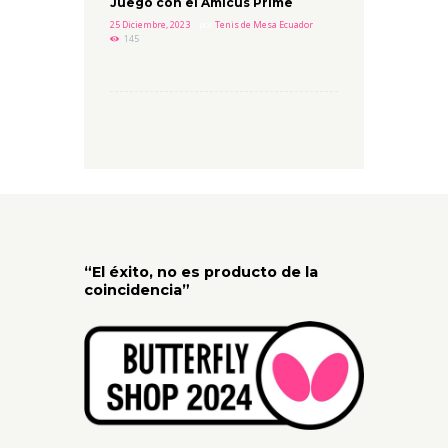
Juego con el Amicus Prime
25 Diciembre, 2023
por
Tenis de Mesa Ecuador
145
“El éxito, no es producto de la
coincidencia”