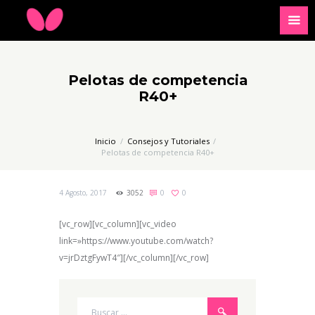
Pelotas de competencia
R40+
Inicio
Consejos y Tutoriales
Pelotas de competencia R40+
4 Agosto, 2017
3052
0
0
[vc_row][vc_column][vc_video
link=»https://www.youtube.com/watch?
v=jrDztgFywT4″][/vc_column][/vc_row]