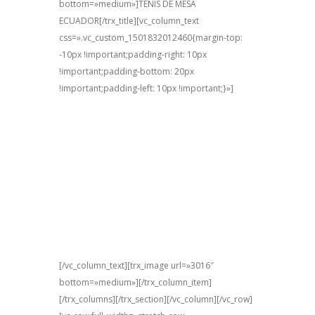
bottom=»medium»]TENIS DE MESA
ECUADOR[/trx_title][vc_column_text
css=».vc_custom_1501832012460{margin-top:
-10px !important;padding-right: 10px
!important;padding-bottom: 20px
!important;padding-left: 10px !important;}»]
Bajo la marca más prestigiosa del mundo en
productos de tenis de mesa “Butterfly” a la que
orgullosamente represento en nuestro país, cuya
matriz a nivel mundial se encuentra en Japón, y
bajo nuestro lema “
El éxito, no es producto de la
coincidencia
”, les invito a disfrutar día a día de
nuestra página, su página y la de todos,
tenisdemesaecuador.com
[/vc_column_text][trx_image url=»3016″
bottom=»medium»][/trx_column_item]
[/trx_columns][/trx_section][/vc_column][/vc_row]