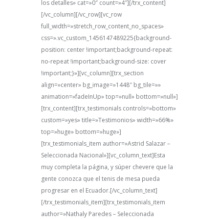
los detalles» cat=»0″ count=»4″][/trx_content]
[/vc_column][/vc_row][vc_row
full_width=»stretch_row_content_no_spaces»
css=».vc_custom_1456147489225{background-
position: center !important;background-repeat:
no-repeat !important;background-size: cover
!important;}»][vc_column][trx_section
align=»center» bg_image=»1448″ bg_tile=»»
animation=»fadeInUp» top=»null» bottom=»null»]
[trx_content][trx_testimonials controls=»bottom»
custom=»yes» title=»Testimonios» width=»66%»
top=»huge» bottom=»huge»]
[trx_testimonials_item author=»Astrid Salazar –
Seleccionada Nacional»][vc_column_text]Esta
muy completa la página, y súper chevere que la
gente conozca que el tenis de mesa pueda
progresar en el Ecuador.[/vc_column_text]
[/trx_testimonials_item][trx_testimonials_item
author=»Nathaly Paredes – Seleccionada