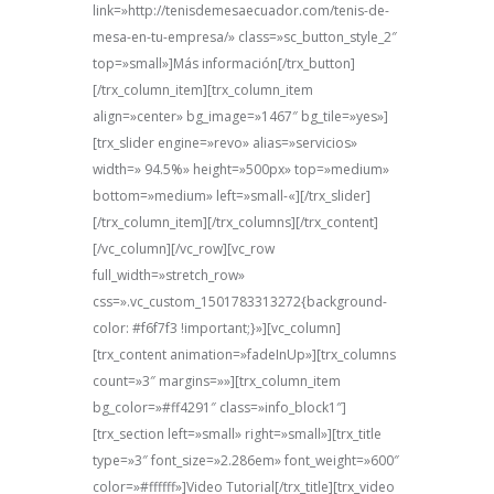
link=»http://tenisdemesaecuador.com/tenis-de-
mesa-en-tu-empresa/» class=»sc_button_style_2″
top=»small»]Más información[/trx_button]
[/trx_column_item][trx_column_item
align=»center» bg_image=»1467″ bg_tile=»yes»]
[trx_slider engine=»revo» alias=»servicios»
width=» 94.5%» height=»500px» top=»medium»
bottom=»medium» left=»small-«][/trx_slider]
[/trx_column_item][/trx_columns][/trx_content]
[/vc_column][/vc_row][vc_row
full_width=»stretch_row»
css=».vc_custom_1501783313272{background-
color: #f6f7f3 !important;}»][vc_column]
[trx_content animation=»fadeInUp»][trx_columns
count=»3″ margins=»»][trx_column_item
bg_color=»#ff4291″ class=»info_block1″]
[trx_section left=»small» right=»small»][trx_title
type=»3″ font_size=»2.286em» font_weight=»600″
color=»#ffffff»]Video Tutorial[/trx_title][trx_video