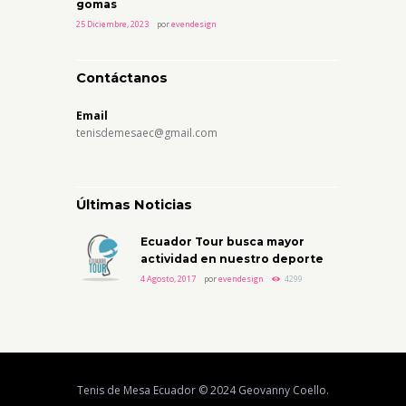
gomas
25 Diciembre, 2023
por
evendesign
Contáctanos
Email
tenisdemesaec@gmail.com
Últimas Noticias
Ecuador Tour busca mayor
actividad en nuestro deporte
4 Agosto, 2017
por
evendesign
4299
Tenis de Mesa Ecuador © 2024 Geovanny Coello.