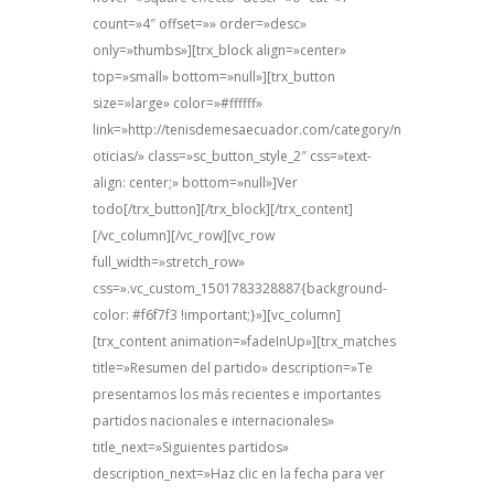
count=»4″ offset=»» order=»desc»
only=»thumbs»][trx_block align=»center»
top=»small» bottom=»null»][trx_button
size=»large» color=»#ffffff»
link=»http://tenisdemesaecuador.com/category/n
oticias/» class=»sc_button_style_2″ css=»text-
align: center;» bottom=»null»]Ver
todo[/trx_button][/trx_block][/trx_content]
[/vc_column][/vc_row][vc_row
full_width=»stretch_row»
css=».vc_custom_1501783328887{background-
color: #f6f7f3 !important;}»][vc_column]
[trx_content animation=»fadeInUp»][trx_matches
title=»Resumen del partido» description=»Te
presentamos los más recientes e importantes
partidos nacionales e internacionales»
title_next=»Siguientes partidos»
description_next=»Haz clic en la fecha para ver