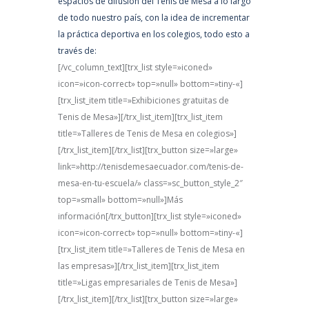
espacios de difusión del Tenis de Mesa a lo largo
de todo nuestro país, con la idea de incrementar
la práctica deportiva en los colegios, todo esto a
través de:
[/vc_column_text][trx_list style=»iconed»
icon=»icon-correct» top=»null» bottom=»tiny-«]
[trx_list_item title=»Exhibiciones gratuitas de
Tenis de Mesa»][/trx_list_item][trx_list_item
title=»Talleres de Tenis de Mesa en colegios»]
[/trx_list_item][/trx_list][trx_button size=»large»
link=»http://tenisdemesaecuador.com/tenis-de-
mesa-en-tu-escuela/» class=»sc_button_style_2″
top=»small» bottom=»null»]Más
información[/trx_button][trx_list style=»iconed»
icon=»icon-correct» top=»null» bottom=»tiny-«]
[trx_list_item title=»Talleres de Tenis de Mesa en
las empresas»][/trx_list_item][trx_list_item
title=»Ligas empresariales de Tenis de Mesa»]
[/trx_list_item][/trx_list][trx_button size=»large»