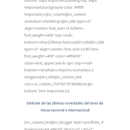
bottom: 30px !important;padding-top: 84px
!important;background-color: #ffffff
!important;}»][vc_column][trx_content
animation=»fadeInUp»][trx_title type=»3″
align=»center» font_size=»3.929em»
font_weight=»600″ top=»null»
bottom=»tiny»]Últimas Noticias[/trx_title][trx_title
type=»5″ align=»center» font_size=»0.857em»
font_weight=»400″ color=»#ff4291″
class=»text_uppercase ltr-spc» top=»null»
bottom=»small»]los mejores momentos e
imágenes[/trx_title][vc_column_text
css=».vc_custom_1501821919004{margin-
bottom: 3em !important;}»]
Entérate de las últimas novedades del tenis de
mesa nacional e internacional
[/vc_column_text][trx_blogger style=»portfolio_4″
hover=»square effect6″ descr=»0″ cat=»7″