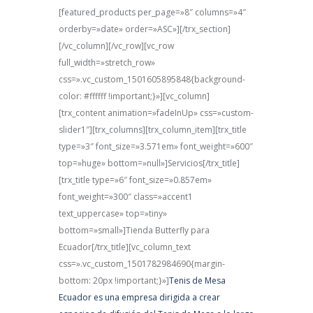
[featured_products per_page=»8″ columns=»4″
orderby=»date» order=»ASC»][/trx_section]
[/vc_column][/vc_row][vc_row
full_width=»stretch_row»
css=».vc_custom_1501605895848{background-
color: #ffffff !important;}»][vc_column]
[trx_content animation=»fadeInUp» css=»custom-
slider1″][trx_columns][trx_column_item][trx_title
type=»3″ font_size=»3.571em» font_weight=»600″
top=»huge» bottom=»null»]Servicios[/trx_title]
[trx_title type=»6″ font_size=»0.857em»
font_weight=»300″ class=»accent1
text_uppercase» top=»tiny»
bottom=»small»]Tienda Butterfly para
Ecuador[/trx_title][vc_column_text
css=».vc_custom_1501782984690{margin-
bottom: 20px !important;}»]
Tenis de Mesa
Ecuador es una empresa dirigida a crear