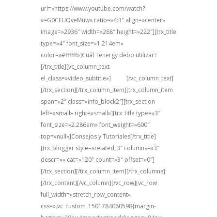
url=»https://www.youtube.com/watch?
v=G0CEUQveMuw» ratio=»4:3″ align=»center»
image=»2936″ width=»288″ height=»222″][trx_title
type=»4″ font_size=»1.214em»
color=»#ffffff»]Cuál Tenergy debo utilizar?
[/trx_title][vc_column_text
el_class=»video_subtitle»]
video
[/vc_column_text]
[/trx_section][/trx_column_item][trx_column_item
span=»2″ class=»info_block2″][trx_section
left=»small» right=»small»][trx_title type=»3″
font_size=»2.286em» font_weight=»600″
top=»null»]Consejos y Tutoriales[/trx_title]
[trx_blogger style=»related_3″ columns=»3″
descr=»» cat=»120″ count=»3″ offset=»0″]
[/trx_section][/trx_column_item][/trx_columns]
[/trx_content][/vc_column][/vc_row][vc_row
full_width=»stretch_row_content»
css=».vc_custom_1501784060598{margin-