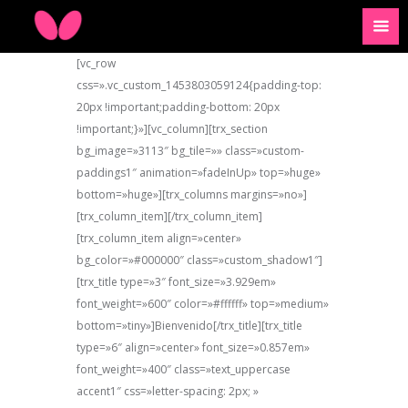
[vc_row
css=».vc_custom_1453803059124{padding-top:
20px !important;padding-bottom: 20px
!important;}»][vc_column][trx_section
bg_image=»3113″ bg_tile=»» class=»custom-
paddings1″ animation=»fadeInUp» top=»huge»
bottom=»huge»][trx_columns margins=»no»]
[trx_column_item][/trx_column_item]
[trx_column_item align=»center»
bg_color=»#000000″ class=»custom_shadow1″]
[trx_title type=»3″ font_size=»3.929em»
font_weight=»600″ color=»#ffffff» top=»medium»
bottom=»tiny»]Bienvenido[/trx_title][trx_title
type=»6″ align=»center» font_size=»0.857em»
font_weight=»400″ class=»text_uppercase
accent1″ css=»letter-spacing: 2px; »