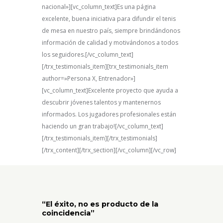
nacional»][vc_column_text]
Es una página
excelente, buena iniciativa para difundir el tenis
de mesa en nuestro país, siempre brindándonos
información de calidad y motivándonos a todos
los seguidores
.[/vc_column_text]
[/trx_testimonials_item][trx_testimonials_item
author=»Persona X, Entrenador»]
[vc_column_text]Excelente proyecto que ayuda a
descubrir jóvenes talentos y mantenernos
informados. Los jugadores profesionales están
haciendo un gran trabajo![/vc_column_text]
[/trx_testimonials_item][/trx_testimonials]
[/trx_content][/trx_section][/vc_column][/vc_row]
“El éxito, no es producto de la
coincidencia”