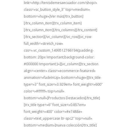
link=»http://tenisdemesaecuador.com/shop/»
class=»sc_button_style_3″ top=»medium»
bottom=»huge»]Ver más[/trx_button]
[/trx_column_item][trx_column_item]
[/trx_column_item][/trx_columns][/trx_content]
[/trx_section][/vc_column][/vc_row][vc_row
full_width=»stretch_row»
css=».vc_custom_1499512766194{padding-
bottom: 20px !important;background-color:
#000000 !important;}»][vc_column][trx_section
align=»center» class=»ecommerce-featured»
animation=»fadeInUp» bottom=»huge»][trx_title
type=»3″ font_size=»3.929em» font_weight=»600″
color=»#ffffff» top=»null»
bottom=»null»]Productos Destacados[/trx_title]
[trx_title type=»6″ font_size=»0.857em»
font_weight=»400″ color=»#e7488e»
class=»text_uppercase ltr-spc2″ top=»null»
bottom=»medium»]nueva colección[/trx_title]