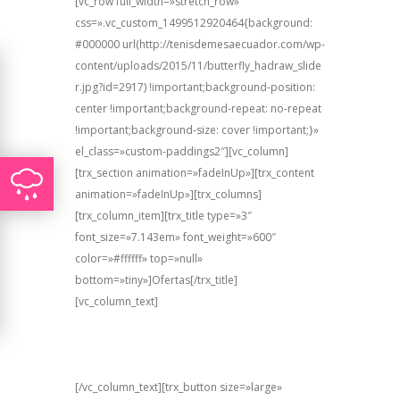
[vc_row full_width=»stretch_row»
css=».vc_custom_1499512920464{background:
#000000 url(http://tenisdemesaecuador.com/wp-
content/uploads/2015/11/butterfly_hadraw_slide
r.jpg?id=2917) !important;background-position:
center !important;background-repeat: no-repeat
!important;background-size: cover !important;}»
el_class=»custom-paddings2″][vc_column]
[trx_section animation=»fadeInUp»][trx_content
animation=»fadeInUp»][trx_columns]
[trx_column_item][trx_title type=»3″
font_size=»7.143em» font_weight=»600″
color=»#ffffff» top=»null»
bottom=»tiny»]Ofertas[/trx_title]
[vc_column_text]
Ofrecemos ofertas exclusivas en
varios de nuestros productos deportivos de alto
rendimiento que han sido probados durante
años por los jugadores más experimentados.
[/vc_column_text][trx_button size=»large»